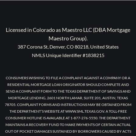
Licensed in Colorado as Maestro LLC (DBA Mortgage
Maestro Group).
387 Corona St, Denver, CO 80218, United States
NMLS Unique Identifier #1838215
CONSUMERS WISHING TO FILE A COMPLAINT AGAINST A COMPANY OR A
RESIDENTIAL MORTGAGE LOAN ORIGINATOR SHOULD COMPLETE AND
SEND A COMPLAINT FORM TO THE TEXAS DEPARTMENT OF SAVINGS AND
MORTGAGE LENDING, 2601 NORTH LAMAR, SUITE 201, AUSTIN, TEXAS
78705. COMPLAINT FORMS AND INSTRUCTIONS MAY BE OBTAINED FROM
THE DEPARTMENT’S WEBSITE AT WWW.SML.TEXAS.GOV. A TOLL-FREE
CONSUMER HOTLINE IS AVAILABLE AT 1-877-276-5550. THE DEPARTMENT
MAINTAINS A RECOVERY FUND TO MAKE PAYMENTS OF CERTAIN ACTUAL
OUT OF POCKET DAMAGES SUSTAINED BY BORROWERS CAUSED BY ACTS