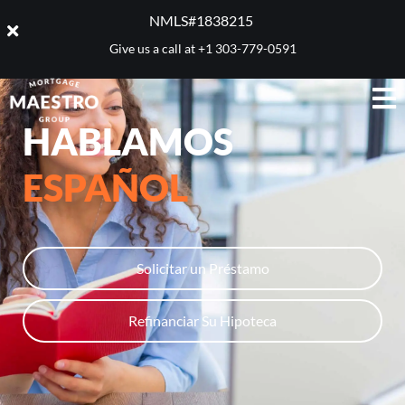
NMLS#1838215 ​
Give us a call at
+1 303-779-0591
HABLAMOS
ESPAÑOL
Solicitar un Préstamo
Refinanciar Su Hipoteca